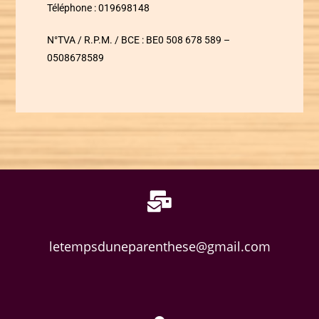
Téléphone :
019698148
N°TVA / R.P.M. / BCE :
BE0 508 678 589 –
0508678589
letempsduneparenthese@gmail.com