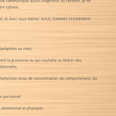
t ne communique aucun diagnostic ou ressenti. Je ne
otre rythme.
 LA VIE, et donc vous-même! NOUS SOMMES PLEINEMENT
 (adoptées ou non);
nt la grossesse ou qui souhaite se libérer des
tionnelle;
 d’attention et/ou de concentration, de comportement, du
nt personnel
, émotionnel et physique.