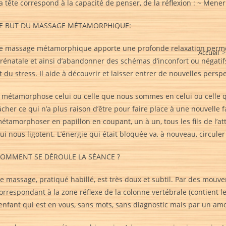
a tête correspond à la capacité de penser, de la réflexion : ~ Mener 
E BUT DU MASSAGE MÉTAMORPHIQUE:
e massage métamorphique apporte une profonde relaxation permet
Accueil
>
rénatale et ainsi d’abandonner des schémas d’inconfort ou négatifs 
t du stress. Il aide à découvrir et laisser entrer de nouvelles perspe
l métamorphose celui ou celle que nous sommes en celui ou celle q
âcher ce qui n’a plus raison d’être pour faire place à une nouvelle fa
étamorphoser en papillon en coupant, un à un, tous les fils de l’att
ui nous ligotent. L’énergie qui était bloquée va, à nouveau, circule
OMMENT SE DÉROULE LA SÉANCE ?
e massage, pratiqué habillé, est très doux et subtil. Par des mouve
orrespondant à la zone réflexe de la colonne vertébrale (contient
’enfant qui est en vous, sans mots, sans diagnostic mais par un am