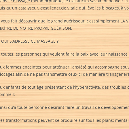
ans le massage métamorphique, je n’ai aucun savoir, ni pouvoir e
uis qu’un catalyseur, c’est l’énergie vitale qui lève les blocages, à v
l vous fait découvrir que le grand guérisseur, c’est simplement
AÎTRE DE NOTRE PROPRE GUÉRISON.
 QUI S’ADRESSE CE MASSAGE ?
 toutes les personnes qui veulent faire la paix avec leur naissance
ux femmes enceintes pour atténuer l’anxiété qui accompagne souve
locages afin de ne pas transmettre ceux-ci de manière transgénéra
ux enfants de tout âge présentant de l’hyperactivité́, des troubles
ommeil;
insi qu’à toute personne désirant faire un travail de développeme
es transformations peuvent se produire sur tous les plans: mental