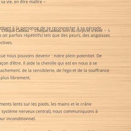
sa vie, en être maître ~
tant à la personne de se reconnecter à sa période
Chèque Cadeau
>
Chèque cadeau Soin du corps et d'éveil
>
Massage Mét
(et parfois répétitifs) tels que des peurs, des angoisses
ctives.
ue nous pouvons devenir : notre plein potentiel. De
çon d’être. Il aide la chenille qui est en nous à se
achement, de la sensiblerie, de l’ego et de la souffrance
r plus librement.
ments lents sur les pieds, les mains et le crâne
 le système nerveux central), nous communiquons à
our inconditionnel.