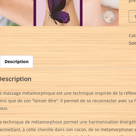
pré
Cat
Soi
Description
Description
e massage métamorphique est une technique inspirée de la réflexol
insi que de son ”laisser être”. Il permet de se reconnecter avec sa 
ous.
a technique de métamorphose permet une harmonisation énergétiq
ermettant, à cette chenille dans son cocon, de se métamorphoser e