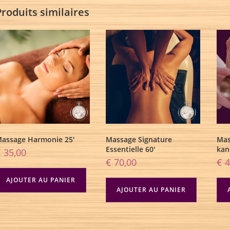
Produits similaires
assage Harmonie 25′
Massage Signature
Mas
Essentielle 60′
kan
€
35,00
€
70,00
€
4
AJOUTER AU PANIER
AJOUTER AU PANIER