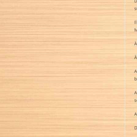
D
s
I
M
À
À
A
b
A
s
A
D