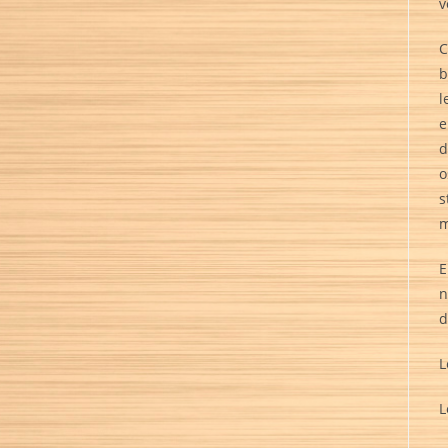
v
C
b
l
e
d
o
s
m
E
n
d
L
L