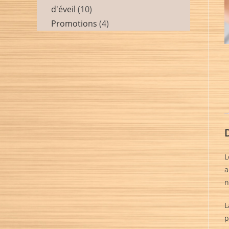
d'éveil
10
Promotions
4
L
a
n
L
p