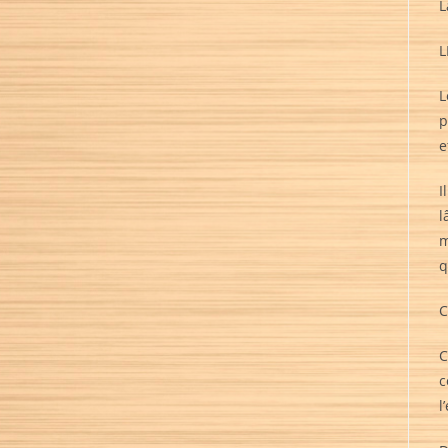
L
L
L
p
e
I
l
m
q
C
C
c
l