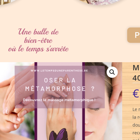
Une bulle de
P
bien-être
où le temps s'arrête
M
4
€
Le 
la 
dou
rec