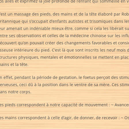
os ailes et exprimez la joie profonde de l’enfant qui sommeille en 
’est un massage des pieds, des mains et de la tête élaboré par Rob
ritannique qui s’occupait d’enfants autistes et trisomiques dans l
eur amenait un indéniable mieux-être, comme si cela les libérait sur 
ntre ses observations et celles de la médecine chinoise sur les infl
écouvert qu’on pouvait créer des changements favorables et consid
sseuse intérieure du pied. C’est là que sont inscrits les neuf mois 
tructures physiques, mentales et émotionnelles se mettent en pla
ains et la tête.
n effet, pendant la période de gestation, le foetus perçoit des st
erveuses, ceci dû à la position dans le ventre de sa mère. Ces stimuli
ans notre corps.
es pieds correspondent à notre capacité de mouvement : ~ Avancer
es mains correspondent à celle d’agir, de donner, de recevoir : ~ 