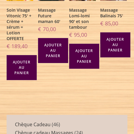
Soin Visage
Massage
Massage
Massage
Vitonic 75′ +
Future
Lomi-lomi
Balinais 75′
Crème +
maman 60′
90′ et son
€
85,00
sérum =
tambour
€
70,00
Lotion
€
95,00
OFFERTE
AJOUTER
AU
€
189,40
AJOUTER
PANIER
AU
AJOUTER
PANIER
AU
PANIER
AJOUTER
AU
PANIER
Chèque Cadeau
46
Chèque cadeau Massages
24