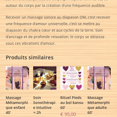
autour du corps par la création d’une fréquence audible.
Recevoir un massage sonore au diapason OM, c’est recevoir
une fréquence d’amour universelle, c’est se mettre au
diapason du chakra cœur et aux cycles de la terre. Soin
d’ancrage et de profonde relaxation, le corps se délaisse
sous ces vibrations d’amour.
Produits similaires
Massage
Soin
Rituel Pieds
Massage
Métamorphi
Sonothérapi
au bol kansu
Métamorphi
que enfant
e Intuitive
60’
que adulte
40′
+-2h
60′
€
95,00