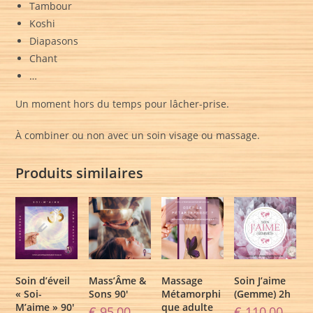
Tambour
Koshi
Diapasons
Chant
…
Un moment hors du temps pour lâcher-prise.
À combiner ou non avec un soin visage ou massage.
Produits similaires
Soin d’éveil
Mass’Âme &
Massage
Soin J’aime
« Soi-
Sons 90′
Métamorphi
(Gemme) 2h
M’aime » 90′
que adulte
€
95,00
€
110,00